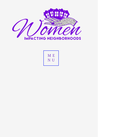
ME
NU