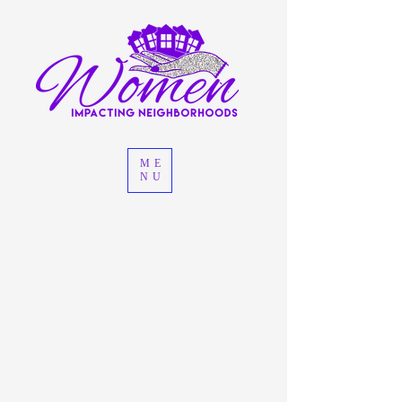
ME
NU